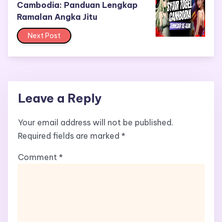
Cambodia: Panduan Lengkap
Ramalan Angka Jitu
Next Post
Leave a Reply
Your email address will not be published.
Required fields are marked
*
Comment
*