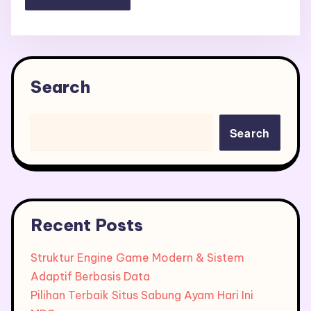
Search
Search
Recent Posts
Struktur Engine Game Modern & Sistem
Adaptif Berbasis Data
Pilihan Terbaik Situs Sabung Ayam Hari Ini