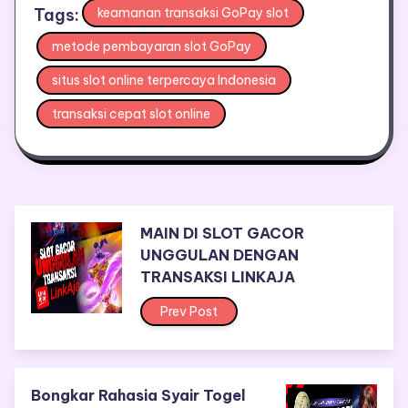
Tags:
keamanan transaksi GoPay slot
metode pembayaran slot GoPay
situs slot online terpercaya Indonesia
transaksi cepat slot online
MAIN DI SLOT GACOR
UNGGULAN DENGAN
TRANSAKSI LINKAJA
Prev Post
Bongkar Rahasia Syair Togel