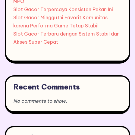
MPO
Slot Gacor Terpercaya Konsisten Pekan Ini
Slot Gacor Minggu Ini Favorit Komunitas
karena Performa Game Tetap Stabil
Slot Gacor Terbaru dengan Sistem Stabil dan
Akses Super Cepat
Recent Comments
No comments to show.