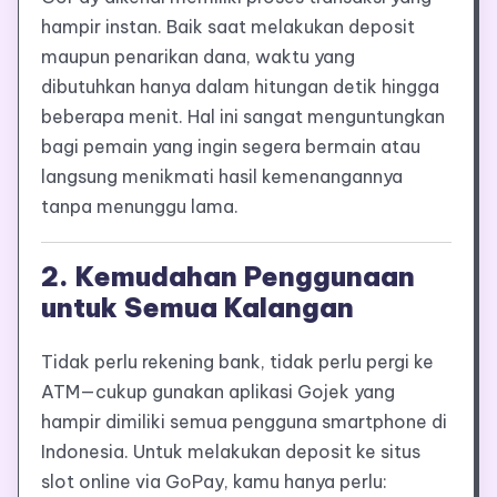
hampir instan. Baik saat melakukan deposit
maupun penarikan dana, waktu yang
dibutuhkan hanya dalam hitungan detik hingga
beberapa menit. Hal ini sangat menguntungkan
bagi pemain yang ingin segera bermain atau
langsung menikmati hasil kemenangannya
tanpa menunggu lama.
2. Kemudahan Penggunaan
untuk Semua Kalangan
Tidak perlu rekening bank, tidak perlu pergi ke
ATM—cukup gunakan aplikasi Gojek yang
hampir dimiliki semua pengguna smartphone di
Indonesia. Untuk melakukan deposit ke situs
slot online via GoPay, kamu hanya perlu: