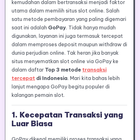
kemudahan dalam bertransaksi menjadi faktor
utama dalam memilih situs slot online. Salah
satu metode pembayaran yang paling digemari
saat ini adalah
GoPay
. Tidak hanya mudah
digunakan, layanan ini juga termasuk tercepat
dalam memproses deposit maupun withdraw di
dunia perjudian online. Tak heran jika banyak
situs menyematkan slot online via GoPay ke
dalam daftar
Top 3 metode
transaksi
tercepat
di Indonesia
. Mari kita bahas lebih
lanjut mengapa GoPay begitu populer di
kalangan pemain slot.
1. Kecepatan Transaksi yang
Luar Biasa
GoPay dikenal memiliki proses transaksi yang