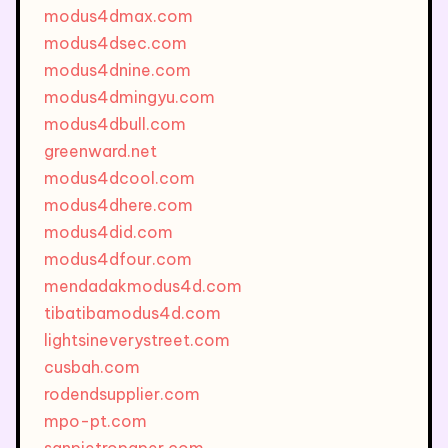
modus4dmax.com
modus4dsec.com
modus4dnine.com
modus4dmingyu.com
modus4dbull.com
greenward.net
modus4dcool.com
modus4dhere.com
modus4did.com
modus4dfour.com
mendadakmodus4d.com
tibatibamodus4d.com
lightsineverystreet.com
cusbah.com
rodendsupplier.com
mpo-pt.com