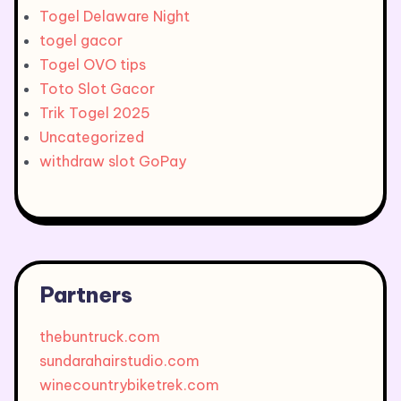
Togel Delaware Night
togel gacor
Togel OVO tips
Toto Slot Gacor
Trik Togel 2025
Uncategorized
withdraw slot GoPay
Partners
thebuntruck.com
sundarahairstudio.com
winecountrybiketrek.com