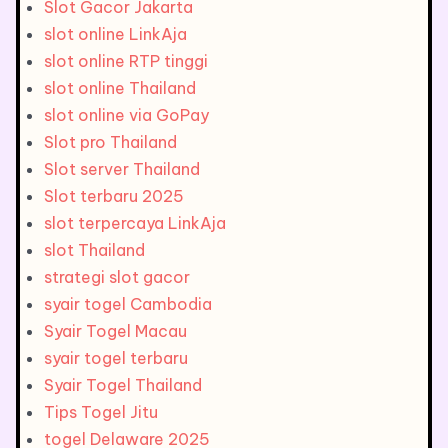
Slot Gacor Jakarta
slot online LinkAja
slot online RTP tinggi
slot online Thailand
slot online via GoPay
Slot pro Thailand
Slot server Thailand
Slot terbaru 2025
slot terpercaya LinkAja
slot Thailand
strategi slot gacor
syair togel Cambodia
Syair Togel Macau
syair togel terbaru
Syair Togel Thailand
Tips Togel Jitu
togel Delaware 2025