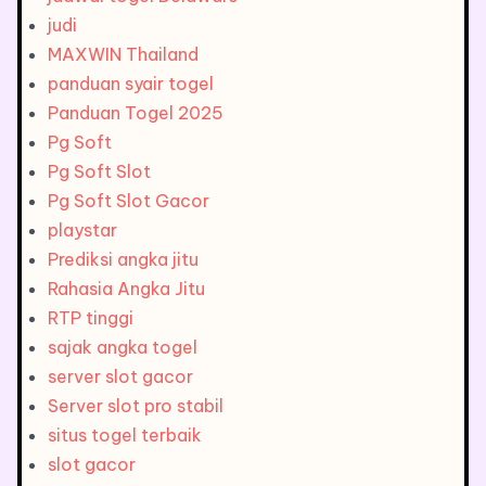
judi
MAXWIN Thailand
panduan syair togel
Panduan Togel 2025
Pg Soft
Pg Soft Slot
Pg Soft Slot Gacor
playstar
Prediksi angka jitu
Rahasia Angka Jitu
RTP tinggi
sajak angka togel
server slot gacor
Server slot pro stabil
situs togel terbaik
slot gacor