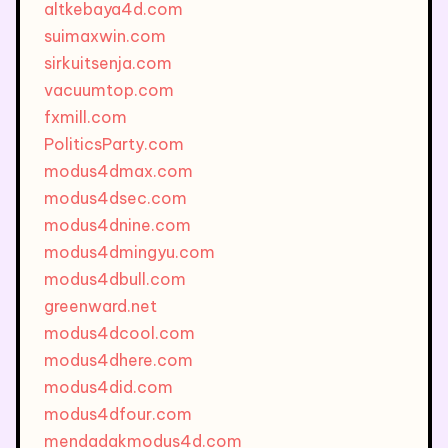
altkebaya4d.com
suimaxwin.com
sirkuitsenja.com
vacuumtop.com
fxmill.com
PoliticsParty.com
modus4dmax.com
modus4dsec.com
modus4dnine.com
modus4dmingyu.com
modus4dbull.com
greenward.net
modus4dcool.com
modus4dhere.com
modus4did.com
modus4dfour.com
mendadakmodus4d.com