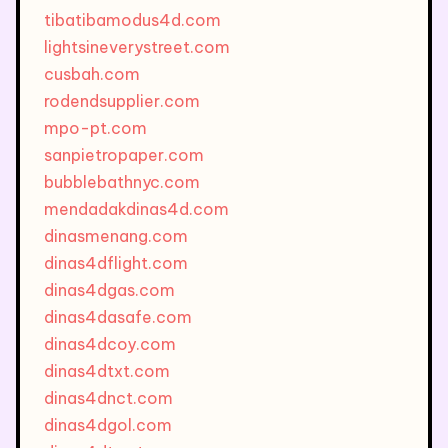
tibatibamodus4d.com
lightsineverystreet.com
cusbah.com
rodendsupplier.com
mpo-pt.com
sanpietropaper.com
bubblebathnyc.com
mendadakdinas4d.com
dinasmenang.com
dinas4dflight.com
dinas4dgas.com
dinas4dasafe.com
dinas4dcoy.com
dinas4dtxt.com
dinas4dnct.com
dinas4dgol.com