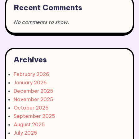
Recent Comments
No comments to show.
Archives
February 2026
January 2026
December 2025
November 2025
October 2025
September 2025
August 2025
July 2025