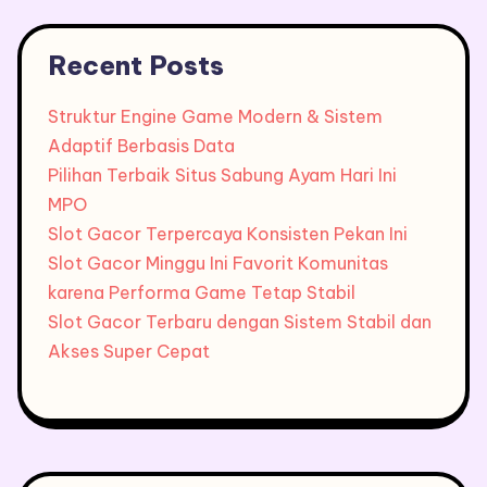
Recent Posts
Struktur Engine Game Modern & Sistem
Adaptif Berbasis Data
Pilihan Terbaik Situs Sabung Ayam Hari Ini
MPO
Slot Gacor Terpercaya Konsisten Pekan Ini
Slot Gacor Minggu Ini Favorit Komunitas
karena Performa Game Tetap Stabil
Slot Gacor Terbaru dengan Sistem Stabil dan
Akses Super Cepat