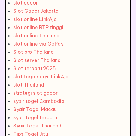
slot gacor
Slot Gacor Jakarta
slot online LinkAja
slot online RTP tinggi
slot online Thailand
slot online via GoPay
Slot pro Thailand
Slot server Thailand
Slot terbaru 2025
slot terpercaya LinkAja
slot Thailand
strategi slot gacor
syair togel Cambodia
Syair Togel Macau
syair togel terbaru
Syair Togel Thailand
Tips Togel Jitu