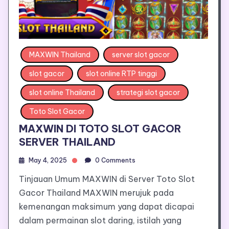
MAXWIN Thailand
server slot gacor
slot gacor
slot online RTP tinggi
slot online Thailand
strategi slot gacor
Toto Slot Gacor
MAXWIN DI TOTO SLOT GACOR
SERVER THAILAND
May 4, 2025
0 Comments
Tinjauan Umum MAXWIN di Server Toto Slot
Gacor Thailand MAXWIN merujuk pada
kemenangan maksimum yang dapat dicapai
dalam permainan slot daring, istilah yang