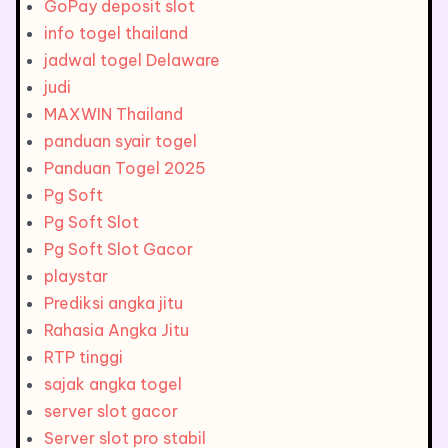
GoPay deposit slot
info togel thailand
jadwal togel Delaware
judi
MAXWIN Thailand
panduan syair togel
Panduan Togel 2025
Pg Soft
Pg Soft Slot
Pg Soft Slot Gacor
playstar
Prediksi angka jitu
Rahasia Angka Jitu
RTP tinggi
sajak angka togel
server slot gacor
Server slot pro stabil