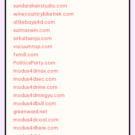
sundarahairstudio.com
winecountrybiketrek.com
altkebaya4d.com
suimaxwin.com
sirkuitsenja.com
vacuumtop.com
fxmill.com
PoliticsParty.com
modus4dmax.com
modus4dsec.com
modus4dnine.com
modus4dmingyu.com
modus4dbull.com
greenward.net
modus4dcool.com
modus4dhere.com