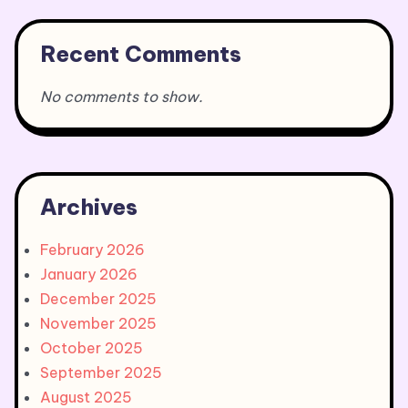
Recent Comments
No comments to show.
Archives
February 2026
January 2026
December 2025
November 2025
October 2025
September 2025
August 2025