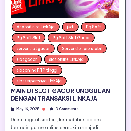
deposit slot LinkAja
judi
Pg Soft
Pg Soft Slot
Pg Soft Slot Gacor
server slot gacor
Server slot pro stabil
slot gacor
slot online LinkAja
slot online RTP tinggi
slot terpercaya LinkAja
MAIN DI SLOT GACOR UNGGULAN
DENGAN TRANSAKSI LINKAJA
May 16, 2025
0 Comments
Di era digital saat ini, kemudahan dalam
bermain game online semakin menjadi