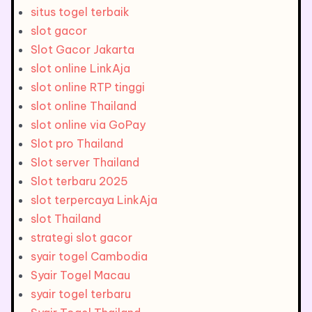
situs togel terbaik
slot gacor
Slot Gacor Jakarta
slot online LinkAja
slot online RTP tinggi
slot online Thailand
slot online via GoPay
Slot pro Thailand
Slot server Thailand
Slot terbaru 2025
slot terpercaya LinkAja
slot Thailand
strategi slot gacor
syair togel Cambodia
Syair Togel Macau
syair togel terbaru