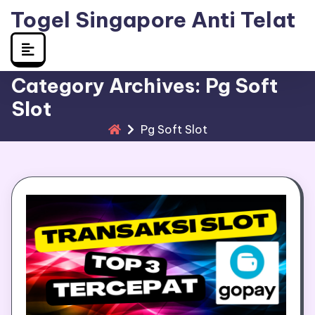
Skip
Togel Singapore Anti Telat
to
content
Category Archives: Pg Soft
Slot
Pg Soft Slot