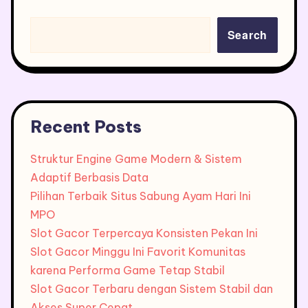
Search
Recent Posts
Struktur Engine Game Modern & Sistem
Adaptif Berbasis Data
Pilihan Terbaik Situs Sabung Ayam Hari Ini
MPO
Slot Gacor Terpercaya Konsisten Pekan Ini
Slot Gacor Minggu Ini Favorit Komunitas
karena Performa Game Tetap Stabil
Slot Gacor Terbaru dengan Sistem Stabil dan
Akses Super Cepat