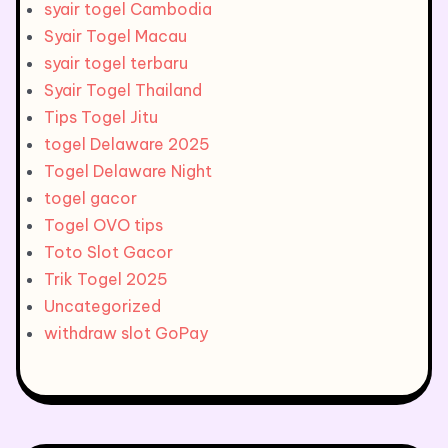
syair togel Cambodia
Syair Togel Macau
syair togel terbaru
Syair Togel Thailand
Tips Togel Jitu
togel Delaware 2025
Togel Delaware Night
togel gacor
Togel OVO tips
Toto Slot Gacor
Trik Togel 2025
Uncategorized
withdraw slot GoPay