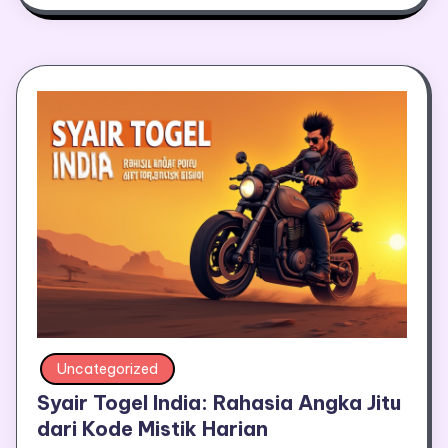
Uncategorized
Syair Togel India: Rahasia Angka Jitu
dari Kode Mistik Harian