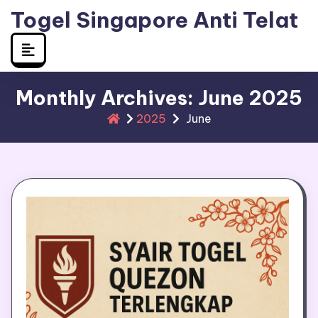
Skip
Togel Singapore Anti Telat
to
content
Monthly Archives: June 2025
2025
June