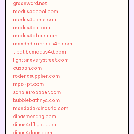
greenward.net
modus4dcool.com
modus4dhere.com
modus4did.com
modus4dfour.com
mendadakmodus4d.com
tibatibamodus4d.com
lightsineverystreet.com
cusbah.com
rodendsupplier.com
mpo-pt.com
sanpietropaper.com
bubblebathnyc.com
mendadakdinas4d.com
dinasmenang.com
dinas4dflight.com
dinas4dgas.com