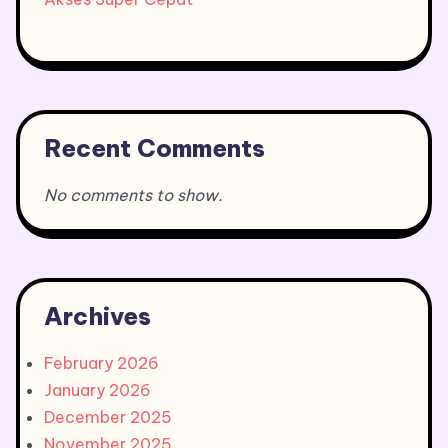
Recent Comments
No comments to show.
Archives
February 2026
January 2026
December 2025
November 2025