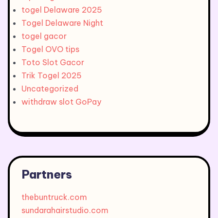
togel Delaware 2025
Togel Delaware Night
togel gacor
Togel OVO tips
Toto Slot Gacor
Trik Togel 2025
Uncategorized
withdraw slot GoPay
Partners
thebuntruck.com
sundarahairstudio.com