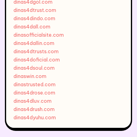
dinas4dgol.com
dinas4dtrust.com
dinas4dindo.com
dinas4dall.com
dinasofficialsite.com
dinas4dallin.com
dinas4dtrusts.com
dinas4doficial.com
dinas4dsoul.com
dinaswin.com
dinastrusted.com
dinas4drose.com
dinas4dluv.com
dinas4drush.com
dinas4dyuhu.com