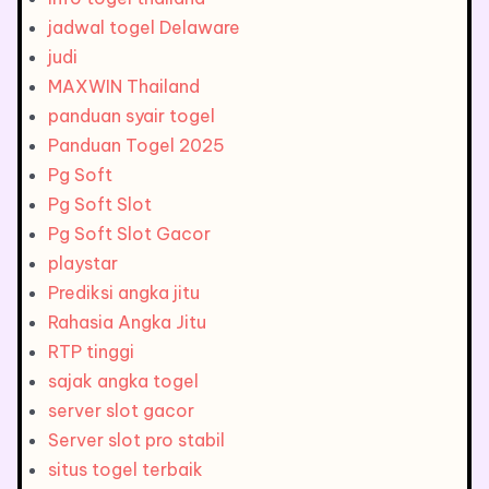
jadwal togel Delaware
judi
MAXWIN Thailand
panduan syair togel
Panduan Togel 2025
Pg Soft
Pg Soft Slot
Pg Soft Slot Gacor
playstar
Prediksi angka jitu
Rahasia Angka Jitu
RTP tinggi
sajak angka togel
server slot gacor
Server slot pro stabil
situs togel terbaik