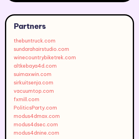
Partners
thebuntruck.com
sundarahairstudio.com
winecountrybiketrek.com
altkebaya4d.com
suimaxwin.com
sirkuitsenja.com
vacuumtop.com
fxmill.com
PoliticsParty.com
modus4dmax.com
modus4dsec.com
modus4dnine.com