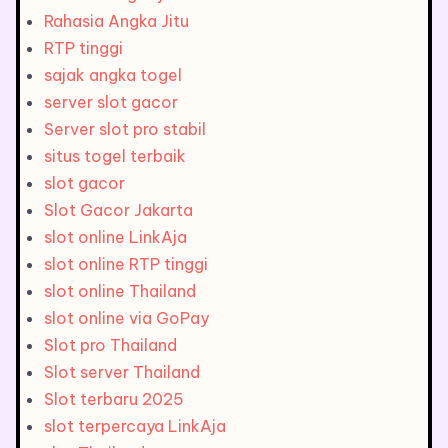
Rahasia Angka Jitu
RTP tinggi
sajak angka togel
server slot gacor
Server slot pro stabil
situs togel terbaik
slot gacor
Slot Gacor Jakarta
slot online LinkAja
slot online RTP tinggi
slot online Thailand
slot online via GoPay
Slot pro Thailand
Slot server Thailand
Slot terbaru 2025
slot terpercaya LinkAja