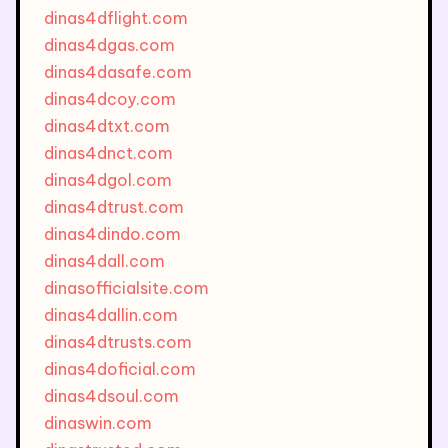
dinas4dflight.com
dinas4dgas.com
dinas4dasafe.com
dinas4dcoy.com
dinas4dtxt.com
dinas4dnct.com
dinas4dgol.com
dinas4dtrust.com
dinas4dindo.com
dinas4dall.com
dinasofficialsite.com
dinas4dallin.com
dinas4dtrusts.com
dinas4doficial.com
dinas4dsoul.com
dinaswin.com