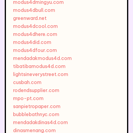
modus4dmingyu.com
modus4dbull.com
greenward.net
modus4dcool.com
modus4dhere.com
modus4did.com
modus4dfour.com
mendadakmodus4d.com
tibatibamodus4d.com
lightsineverystreet.com
cusbah.com
rodendsupplier.com
mpo-pt.com
sanpietropaper.com
bubblebathnyc.com
mendadakdinas4d.com
dinasmenang.com