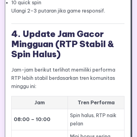
10 quick spin
Ulangi 2–3 putaran jika game responsif.
4. Update Jam Gacor
Mingguan (RTP Stabil &
Spin Halus)
Jam-jam berikut terlihat memiliki performa
RTP lebih stabil berdasarkan tren komunitas
minggu ini:
Jam
Tren Performa
Spin halus, RTP naik
08:00 – 10:00
pelan
Mini bonus sering