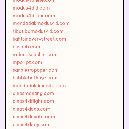
modus4did.com
modus4dfour.com
mendadakmodus4d.com
tibatibamodus4d.com
lightsineverystreet.com
cusbah.com
rodendsupplier.com
mpo-pt.com
sanpietropaper.com
bubblebathnyc.com
mendadakdinas4d.com
dinasmenang.com
dinas4dflight.com
dinas4dgas.com
dinas4dasafe.com
dinas4dcoy.com