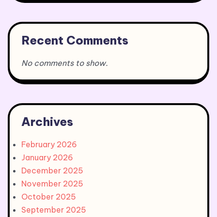
Recent Comments
No comments to show.
Archives
February 2026
January 2026
December 2025
November 2025
October 2025
September 2025