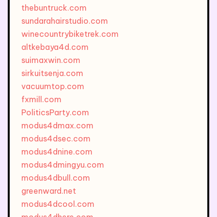
thebuntruck.com
sundarahairstudio.com
winecountrybiketrek.com
altkebaya4d.com
suimaxwin.com
sirkuitsenja.com
vacuumtop.com
fxmill.com
PoliticsParty.com
modus4dmax.com
modus4dsec.com
modus4dnine.com
modus4dmingyu.com
modus4dbull.com
greenward.net
modus4dcool.com
modus4dhere.com