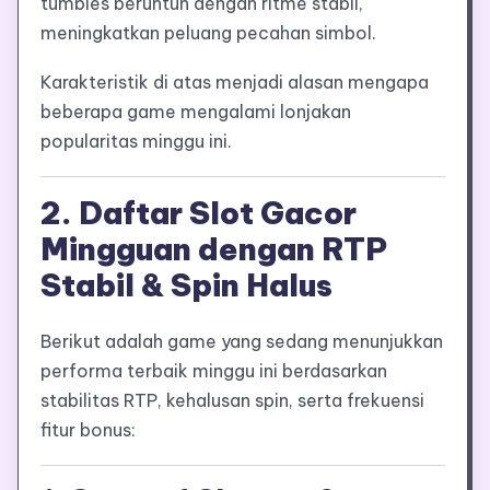
tumbles beruntun dengan ritme stabil,
meningkatkan peluang pecahan simbol.
Karakteristik di atas menjadi alasan mengapa
beberapa game mengalami lonjakan
popularitas minggu ini.
2. Daftar Slot Gacor
Mingguan dengan RTP
Stabil & Spin Halus
Berikut adalah game yang sedang menunjukkan
performa terbaik minggu ini berdasarkan
stabilitas RTP, kehalusan spin, serta frekuensi
fitur bonus: