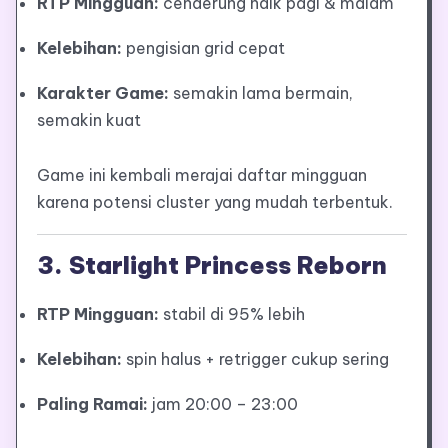
RTP Mingguan:
cenderung naik pagi & malam
Kelebihan:
pengisian grid cepat
Karakter Game:
semakin lama bermain,
semakin kuat
Game ini kembali merajai daftar mingguan
karena potensi cluster yang mudah terbentuk.
3. Starlight Princess Reborn
RTP Mingguan:
stabil di 95% lebih
Kelebihan:
spin halus + retrigger cukup sering
Paling Ramai:
jam 20:00 – 23:00