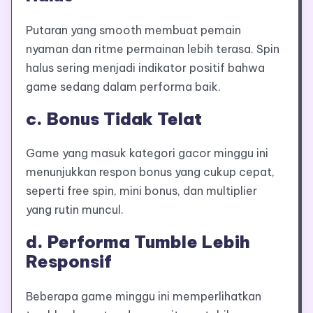
Putaran yang smooth membuat pemain
nyaman dan ritme permainan lebih terasa. Spin
halus sering menjadi indikator positif bahwa
game sedang dalam performa baik.
c. Bonus Tidak Telat
Game yang masuk kategori gacor minggu ini
menunjukkan respon bonus yang cukup cepat,
seperti free spin, mini bonus, dan multiplier
yang rutin muncul.
d. Performa Tumble Lebih
Responsif
Beberapa game minggu ini memperlihatkan