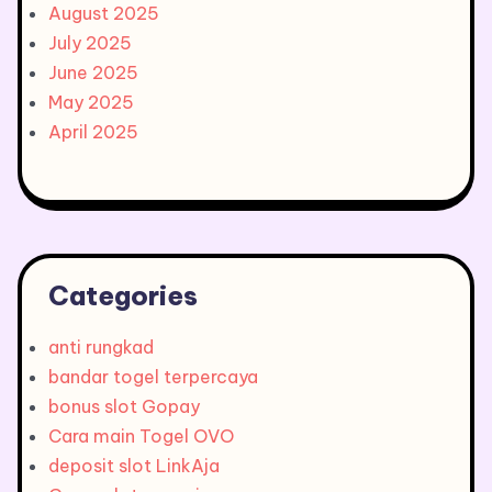
August 2025
July 2025
June 2025
May 2025
April 2025
Categories
anti rungkad
bandar togel terpercaya
bonus slot Gopay
Cara main Togel OVO
deposit slot LinkAja