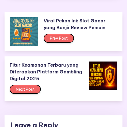
Viral Pekan Ini: Slot Gacor
yang Banjir Review Pemain
Prev Post
Fitur Keamanan Terbaru yang
Diterapkan Platform Gambling
Digital 2025
Next Post
Leave a Reply