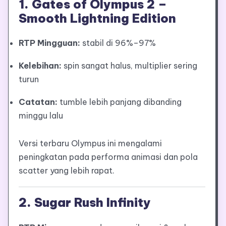
1. Gates of Olympus 2 –
Smooth Lightning Edition
RTP Mingguan:
stabil di 96%–97%
Kelebihan:
spin sangat halus, multiplier sering
turun
Catatan:
tumble lebih panjang dibanding
minggu lalu
Versi terbaru Olympus ini mengalami
peningkatan pada performa animasi dan pola
scatter yang lebih rapat.
2. Sugar Rush Infinity