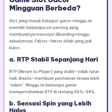
Mingguan Berbeda?
Slot yang masuk kategori gacor minggu ini
memiliki beberapa ciri penting yang
membuatnya menonjol dibanding minggu
sebelumnya. Faktor-faktor inilah yang jadi
kunci:
a. RTP Stabil Sepanjang Hari
RTP (Return to Player) yang stabil—tidak turun
naik drastis—membuat permainan terasa lebih
“adem”. Minggu ini beberapa game
mempertahankan RTP di rentang 95%–98%.
b. Sensasi Spin yang Lebih
Halus