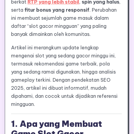
berkat
RTP yang lebih stabil
,
spin yang halus
,
serta
fitur bonus yang responsif
. Perubahan
ini membuat sejumlah game masuk dalam
daftar “slot gacor mingguan” yang paling
banyak dimainkan oleh komunitas.
Artikel ini merangkum update lengkap
mengenai slot yang sedang gacor minggu ini,
termasuk rekomendasi game terbaik, pola
yang sedang ramai digunakan, hingga analisis
gameplay terkini. Dengan pendekatan SEO
2025, artikel ini dibuat informatif, mudah
dipahami, dan cocok untuk dijadikan referensi
mingguan.
1. Apa yang Membuat
Game Slot Gacor