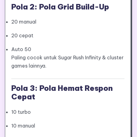
Pola 2: Pola Grid Build-Up
20 manual
20 cepat
Auto 50
Paling cocok untuk Sugar Rush Infinity & cluster
games lainnya.
Pola 3: Pola Hemat Respon
Cepat
10 turbo
10 manual