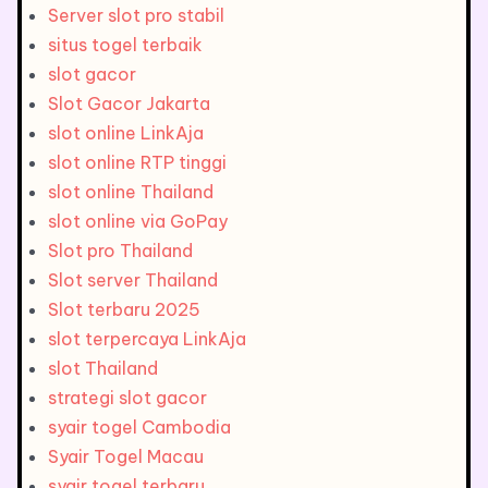
Server slot pro stabil
situs togel terbaik
slot gacor
Slot Gacor Jakarta
slot online LinkAja
slot online RTP tinggi
slot online Thailand
slot online via GoPay
Slot pro Thailand
Slot server Thailand
Slot terbaru 2025
slot terpercaya LinkAja
slot Thailand
strategi slot gacor
syair togel Cambodia
Syair Togel Macau
syair togel terbaru