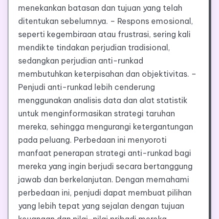
menekankan batasan dan tujuan yang telah
ditentukan sebelumnya. – Respons emosional,
seperti kegembiraan atau frustrasi, sering kali
mendikte tindakan perjudian tradisional,
sedangkan perjudian anti-runkad
membutuhkan keterpisahan dan objektivitas. –
Penjudi anti-runkad lebih cenderung
menggunakan analisis data dan alat statistik
untuk menginformasikan strategi taruhan
mereka, sehingga mengurangi ketergantungan
pada peluang. Perbedaan ini menyoroti
manfaat penerapan strategi anti-runkad bagi
mereka yang ingin berjudi secara bertanggung
jawab dan berkelanjutan. Dengan memahami
perbedaan ini, penjudi dapat membuat pilihan
yang lebih tepat yang sejalan dengan tujuan