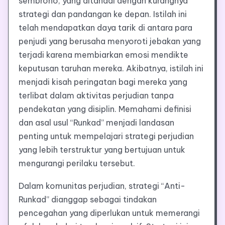
sembrono, yang ditandai dengan kurangnya
strategi dan pandangan ke depan. Istilah ini
telah mendapatkan daya tarik di antara para
penjudi yang berusaha menyoroti jebakan yang
terjadi karena membiarkan emosi mendikte
keputusan taruhan mereka. Akibatnya, istilah ini
menjadi kisah peringatan bagi mereka yang
terlibat dalam aktivitas perjudian tanpa
pendekatan yang disiplin. Memahami definisi
dan asal usul “Runkad” menjadi landasan
penting untuk mempelajari strategi perjudian
yang lebih terstruktur yang bertujuan untuk
mengurangi perilaku tersebut.
Dalam komunitas perjudian, strategi “Anti-
Runkad” dianggap sebagai tindakan
pencegahan yang diperlukan untuk memerangi