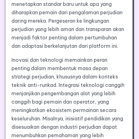
menetapkan standar baru untuk apa yang
diharapkan pemain dari pengalaman perjudian
daring mereka. Pergeseran ke lingkungan
perjudian yang lebih aman dan transparan akan
menjadi faktor penting dalam pertumbuhan
dan adaptasi berkelanjutan dari platform ini.
Inovasi dan teknologi memainkan peran
penting dalam membentuk masa depan
strategi perjudian, khususnya dalam konteks
teknik anti-runkad. Integrasi teknologi canggih
menjanjikan pengembangan alat yang lebih
canggih bagi pemain dan operator, yang
meningkatkan ekosistem permainan secara
keseluruhan. Misalnya, inisiatif pendidikan yang
disesuaikan dengan industri perjudian dapat
menumbuhkan pemahaman yang lebih