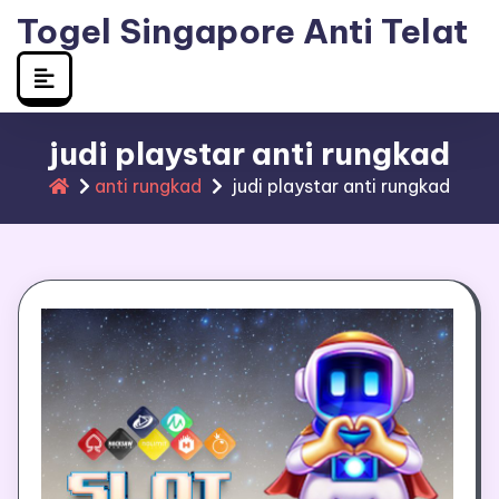
Skip
Togel Singapore Anti Telat
to
content
judi playstar anti rungkad
anti rungkad
judi playstar anti rungkad