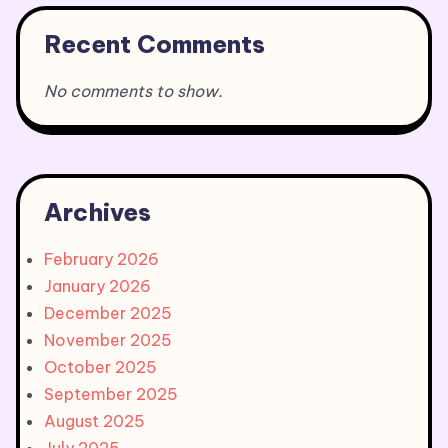
Recent Comments
No comments to show.
Archives
February 2026
January 2026
December 2025
November 2025
October 2025
September 2025
August 2025
July 2025