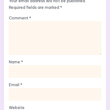
Your email address will not be published.
Required fields are marked
*
Comment
*
Name
*
Email
*
Website