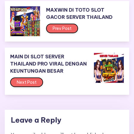
MAXWIN DI TOTO SLOT
GACOR SERVER THAILAND
Prev Post
MAIN DI SLOT SERVER
THAILAND PRO VIRAL DENGAN
KEUNTUNGAN BESAR
Next Post
Leave a Reply