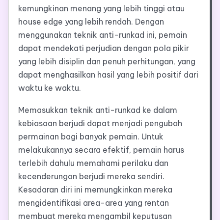
kemungkinan menang yang lebih tinggi atau
house edge yang lebih rendah. Dengan
menggunakan teknik anti-runkad ini, pemain
dapat mendekati perjudian dengan pola pikir
yang lebih disiplin dan penuh perhitungan, yang
dapat menghasilkan hasil yang lebih positif dari
waktu ke waktu.
Memasukkan teknik anti-runkad ke dalam
kebiasaan berjudi dapat menjadi pengubah
permainan bagi banyak pemain. Untuk
melakukannya secara efektif, pemain harus
terlebih dahulu memahami perilaku dan
kecenderungan berjudi mereka sendiri.
Kesadaran diri ini memungkinkan mereka
mengidentifikasi area-area yang rentan
membuat mereka mengambil keputusan