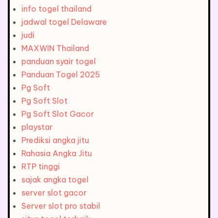
info togel thailand
jadwal togel Delaware
judi
MAXWIN Thailand
panduan syair togel
Panduan Togel 2025
Pg Soft
Pg Soft Slot
Pg Soft Slot Gacor
playstar
Prediksi angka jitu
Rahasia Angka Jitu
RTP tinggi
sajak angka togel
server slot gacor
Server slot pro stabil