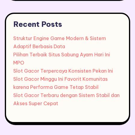
Recent Posts
Struktur Engine Game Modern & Sistem
Adaptif Berbasis Data
Pilihan Terbaik Situs Sabung Ayam Hari Ini
MPO
Slot Gacor Terpercaya Konsisten Pekan Ini
Slot Gacor Minggu Ini Favorit Komunitas
karena Performa Game Tetap Stabil
Slot Gacor Terbaru dengan Sistem Stabil dan
Akses Super Cepat