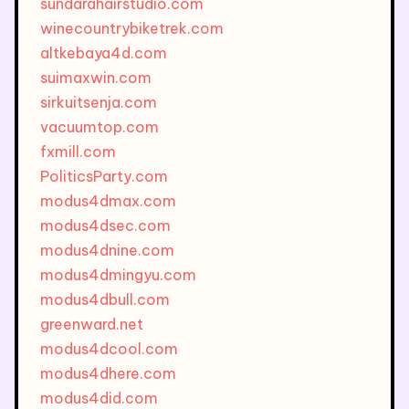
sundarahairstudio.com
winecountrybiketrek.com
altkebaya4d.com
suimaxwin.com
sirkuitsenja.com
vacuumtop.com
fxmill.com
PoliticsParty.com
modus4dmax.com
modus4dsec.com
modus4dnine.com
modus4dmingyu.com
modus4dbull.com
greenward.net
modus4dcool.com
modus4dhere.com
modus4did.com