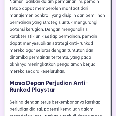
Namun, bahkan dalam permainan ini, pemain
tetap dapat memperoleh manfaat dari
manajemen bankroll yang disiplin dan pemilihan
permainan yang strategis untuk mengurangi
potensi kerugian. Dengan menganalisis
karakteristik unik setiap permainan, pemain
dapat menyesuaikan strategi anti-runkad
mereka agar selaras dengan tuntutan dan
dinamika permainan tertentu, yang pada
akhirnya meningkatkan pengalaman berjudi
mereka secara keseluruhan.
Masa Depan Perjudian Anti-
Runkad Playstar
Seiring dengan terus berkembangnya lanskap
perjudian digital, potensi kemajuan dalam