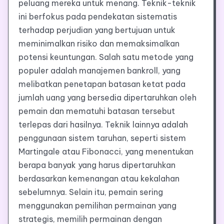
peluang mereka untuk menang. Teknik-teknik
ini berfokus pada pendekatan sistematis
terhadap perjudian yang bertujuan untuk
meminimalkan risiko dan memaksimalkan
potensi keuntungan. Salah satu metode yang
populer adalah manajemen bankroll, yang
melibatkan penetapan batasan ketat pada
jumlah uang yang bersedia dipertaruhkan oleh
pemain dan mematuhi batasan tersebut
terlepas dari hasilnya. Teknik lainnya adalah
penggunaan sistem taruhan, seperti sistem
Martingale atau Fibonacci, yang menentukan
berapa banyak yang harus dipertaruhkan
berdasarkan kemenangan atau kekalahan
sebelumnya. Selain itu, pemain sering
menggunakan pemilihan permainan yang
strategis, memilih permainan dengan