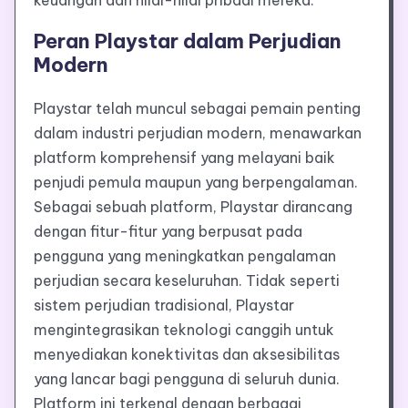
keuangan dan nilai-nilai pribadi mereka.
Peran Playstar dalam Perjudian
Modern
Playstar telah muncul sebagai pemain penting
dalam industri perjudian modern, menawarkan
platform komprehensif yang melayani baik
penjudi pemula maupun yang berpengalaman.
Sebagai sebuah platform, Playstar dirancang
dengan fitur-fitur yang berpusat pada
pengguna yang meningkatkan pengalaman
perjudian secara keseluruhan. Tidak seperti
sistem perjudian tradisional, Playstar
mengintegrasikan teknologi canggih untuk
menyediakan konektivitas dan aksesibilitas
yang lancar bagi pengguna di seluruh dunia.
Platform ini terkenal dengan berbagai