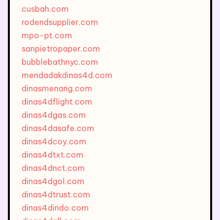
cusbah.com
rodendsupplier.com
mpo-pt.com
sanpietropaper.com
bubblebathnyc.com
mendadakdinas4d.com
dinasmenang.com
dinas4dflight.com
dinas4dgas.com
dinas4dasafe.com
dinas4dcoy.com
dinas4dtxt.com
dinas4dnct.com
dinas4dgol.com
dinas4dtrust.com
dinas4dindo.com