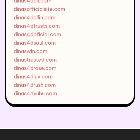
dinas4dall.com
dinasofficialsite.com
dinas4dallin.com
dinas4dtrusts.com
dinas4doficial.com
dinas4dsoul.com
dinaswin.com
dinastrusted.com
dinas4drose.com
dinas4dluv.com
dinas4drush.com
dinas4dyuhu.com