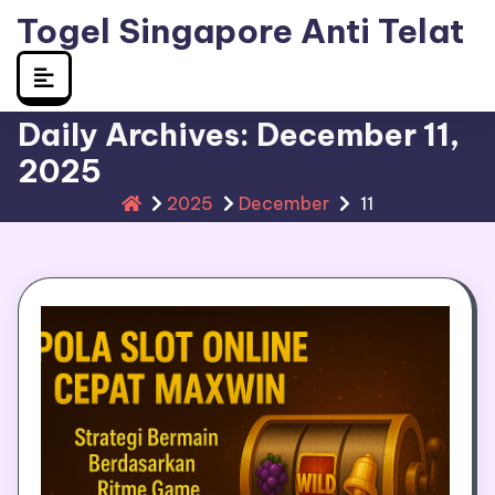
Skip
Togel Singapore Anti Telat
to
content
Daily Archives: December 11,
2025
2025
December
11