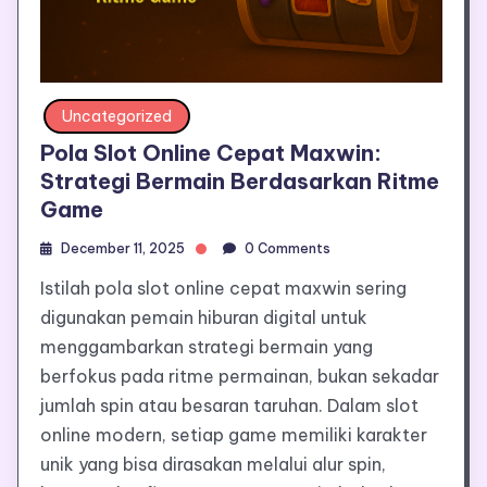
Uncategorized
Pola Slot Online Cepat Maxwin:
Strategi Bermain Berdasarkan Ritme
Game
December 11, 2025
0 Comments
Istilah pola slot online cepat maxwin sering
digunakan pemain hiburan digital untuk
menggambarkan strategi bermain yang
berfokus pada ritme permainan, bukan sekadar
jumlah spin atau besaran taruhan. Dalam slot
online modern, setiap game memiliki karakter
unik yang bisa dirasakan melalui alur spin,