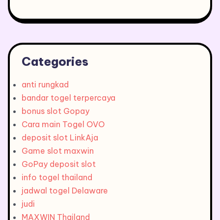
Categories
anti rungkad
bandar togel terpercaya
bonus slot Gopay
Cara main Togel OVO
deposit slot LinkAja
Game slot maxwin
GoPay deposit slot
info togel thailand
jadwal togel Delaware
judi
MAXWIN Thailand