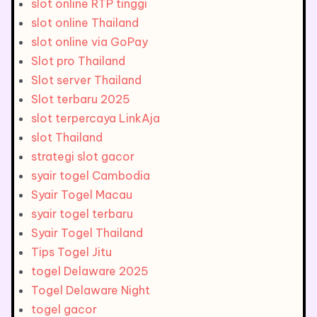
slot online RTP tinggi
slot online Thailand
slot online via GoPay
Slot pro Thailand
Slot server Thailand
Slot terbaru 2025
slot terpercaya LinkAja
slot Thailand
strategi slot gacor
syair togel Cambodia
Syair Togel Macau
syair togel terbaru
Syair Togel Thailand
Tips Togel Jitu
togel Delaware 2025
Togel Delaware Night
togel gacor