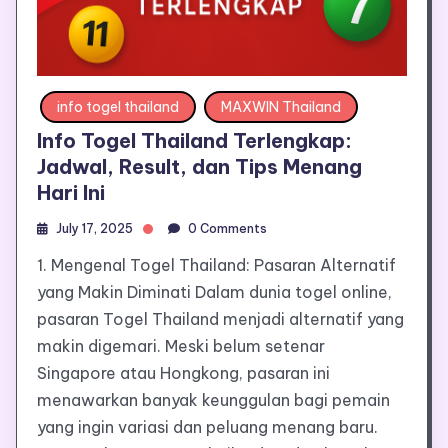
info togel thailand
MAXWIN Thailand
Info Togel Thailand Terlengkap:
Jadwal, Result, dan Tips Menang
Hari Ini
July 17, 2025
0 Comments
1. Mengenal Togel Thailand: Pasaran Alternatif
yang Makin Diminati Dalam dunia togel online,
pasaran Togel Thailand menjadi alternatif yang
makin digemari. Meski belum setenar
Singapore atau Hongkong, pasaran ini
menawarkan banyak keunggulan bagi pemain
yang ingin variasi dan peluang menang baru.