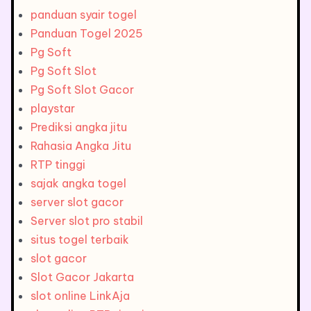
panduan syair togel
Panduan Togel 2025
Pg Soft
Pg Soft Slot
Pg Soft Slot Gacor
playstar
Prediksi angka jitu
Rahasia Angka Jitu
RTP tinggi
sajak angka togel
server slot gacor
Server slot pro stabil
situs togel terbaik
slot gacor
Slot Gacor Jakarta
slot online LinkAja