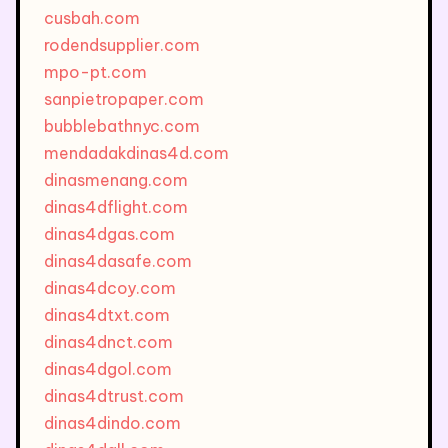
cusbah.com
rodendsupplier.com
mpo-pt.com
sanpietropaper.com
bubblebathnyc.com
mendadakdinas4d.com
dinasmenang.com
dinas4dflight.com
dinas4dgas.com
dinas4dasafe.com
dinas4dcoy.com
dinas4dtxt.com
dinas4dnct.com
dinas4dgol.com
dinas4dtrust.com
dinas4dindo.com