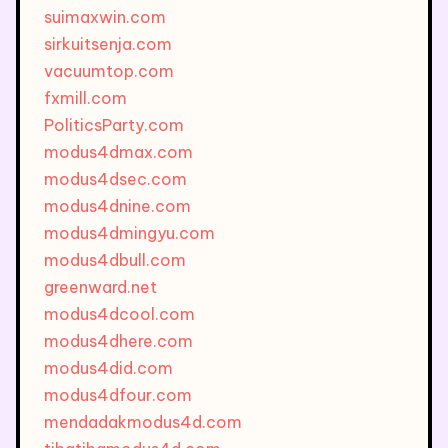
suimaxwin.com
sirkuitsenja.com
vacuumtop.com
fxmill.com
PoliticsParty.com
modus4dmax.com
modus4dsec.com
modus4dnine.com
modus4dmingyu.com
modus4dbull.com
greenward.net
modus4dcool.com
modus4dhere.com
modus4did.com
modus4dfour.com
mendadakmodus4d.com