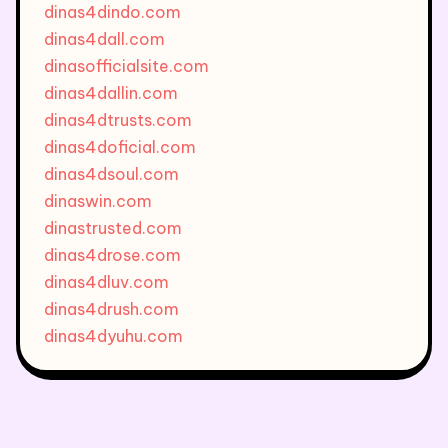
dinas4dindo.com
dinas4dall.com
dinasofficialsite.com
dinas4dallin.com
dinas4dtrusts.com
dinas4doficial.com
dinas4dsoul.com
dinaswin.com
dinastrusted.com
dinas4drose.com
dinas4dluv.com
dinas4drush.com
dinas4dyuhu.com