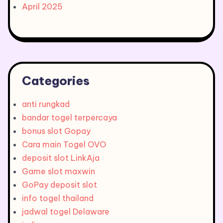
April 2025
Categories
anti rungkad
bandar togel terpercaya
bonus slot Gopay
Cara main Togel OVO
deposit slot LinkAja
Game slot maxwin
GoPay deposit slot
info togel thailand
jadwal togel Delaware