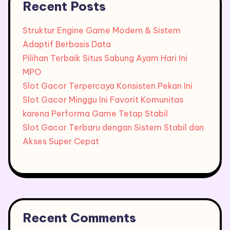
Recent Posts
Struktur Engine Game Modern & Sistem
Adaptif Berbasis Data
Pilihan Terbaik Situs Sabung Ayam Hari Ini
MPO
Slot Gacor Terpercaya Konsisten Pekan Ini
Slot Gacor Minggu Ini Favorit Komunitas
karena Performa Game Tetap Stabil
Slot Gacor Terbaru dengan Sistem Stabil dan
Akses Super Cepat
Recent Comments