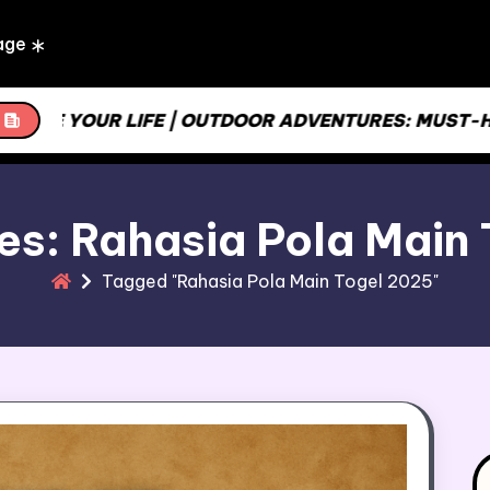
age
E YOUR LIFE | OUTDOOR ADVENTURES: MUST-HAVE G
es: Rahasia Pola Main
Tagged "Rahasia Pola Main Togel 2025"