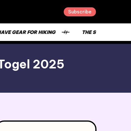
Subscribe
EAR FOR HIKING
THE STRENGTH OF A PLA
 Togel 2025