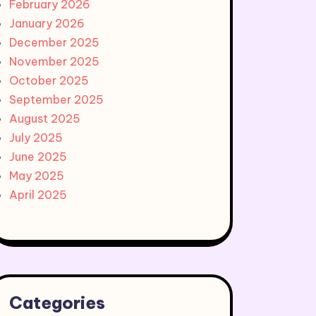
February 2026
January 2026
December 2025
November 2025
October 2025
September 2025
August 2025
July 2025
June 2025
May 2025
April 2025
Categories