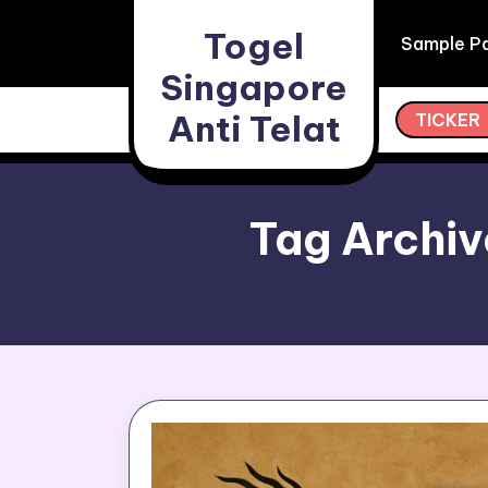
Skip
Togel
to
Sample P
content
Singapore
Anti Telat
T-BASED DIET | ADOPTING MINIMALISM: STREAMLIN
TICKER
Tag Archiv