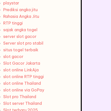
playstar
Prediksi angka jitu
Rahasia Angka Jitu
RTP tinggi
sajak angka togel
server slot gacor
Server slot pro stabil
situs togel terbaik
slot gacor
Slot Gacor Jakarta
slot online LinkAja
slot online RTP tinggi
slot online Thailand
slot online via GoPay
Slot pro Thailand
Slot server Thailand
Slot terbaru 2025