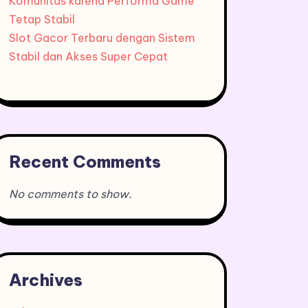
Komunitas karena Performa Game
Tetap Stabil
Slot Gacor Terbaru dengan Sistem
Stabil dan Akses Super Cepat
Recent Comments
No comments to show.
Archives