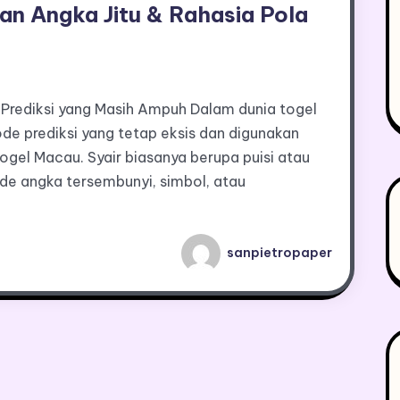
an Angka Jitu & Rahasia Pola
 Prediksi yang Masih Ampuh Dalam dunia togel
ode prediksi yang tetap eksis dan digunakan
ogel Macau. Syair biasanya berupa puisi atau
e angka tersembunyi, simbol, atau
sanpietropaper