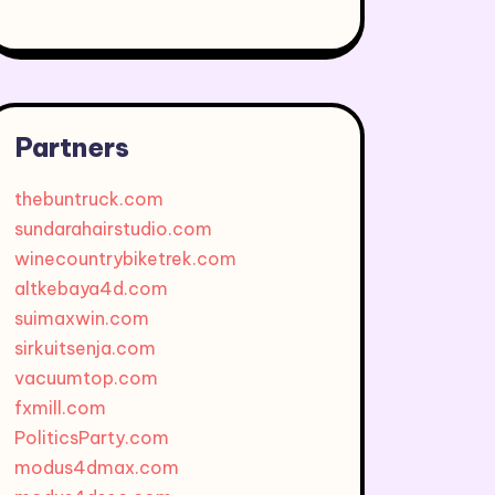
Partners
thebuntruck.com
sundarahairstudio.com
winecountrybiketrek.com
altkebaya4d.com
suimaxwin.com
sirkuitsenja.com
vacuumtop.com
fxmill.com
PoliticsParty.com
modus4dmax.com